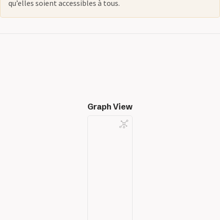
qu’elles soient accessibles à tous.
Graph View